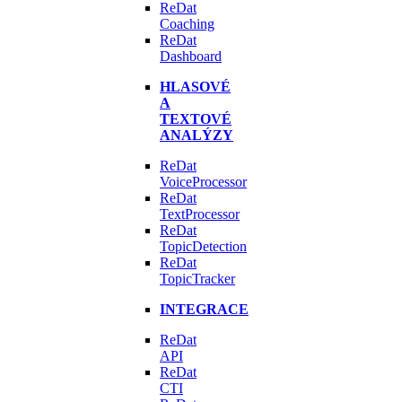
ReDat
Coaching
ReDat
Dashboard
HLASOVÉ
A
TEXTOVÉ
ANALÝZY
ReDat
VoiceProcessor
ReDat
TextProcessor
ReDat
TopicDetection
ReDat
TopicTracker
INTEGRACE
ReDat
API
ReDat
CTI