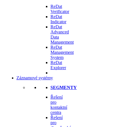
ReDat
Verificator
ReDat
Indicator
ReDat
Advanced
Data
Management
ReDat
Management
System
ReDat
Explorer
Záznamové systémy
SEGMENTY
Řešení
pro
kontaktní
centra
Řešení
pro