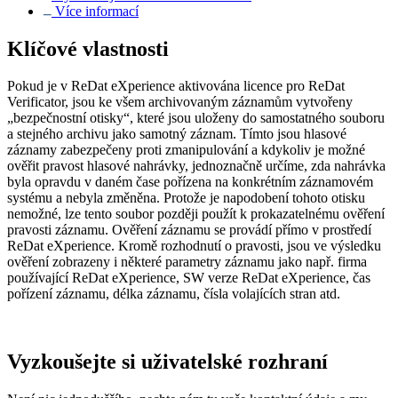
Více informací
Klíčové vlastnosti
Pokud je v ReDat eXperience aktivována licence pro ReDat
Verificator, jsou ke všem archivovaným záznamům vytvořeny
„bezpečnostní otisky“, které jsou uloženy do samostatného souboru
a stejného archivu jako samotný záznam. Tímto jsou hlasové
záznamy zabezpečeny proti zmanipulování a kdykoliv je možné
ověřit pravost hlasové nahrávky, jednoznačně určíme, zda nahrávka
byla opravdu v daném čase pořízena na konkrétním záznamovém
systému a nebyla změněna. Protože je napodobení tohoto otisku
nemožné, lze tento soubor později použít k prokazatelnému ověření
pravosti záznamu. Ověření záznamu se provádí přímo v prostředí
ReDat eXperience. Kromě rozhodnutí o pravosti, jsou ve výsledku
ověření zobrazeny i některé parametry záznamu jako např. firma
používající ReDat eXperience, SW verze ReDat eXperience, čas
pořízení záznamu, délka záznamu, čísla volajících stran atd.
Vyzkoušejte si uživatelské rozhraní​​