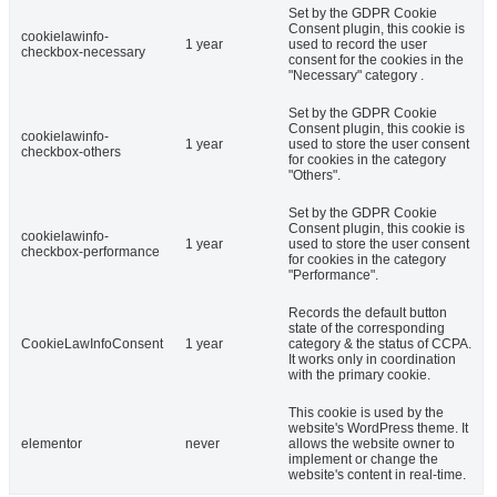
Set by the GDPR Cookie
Consent plugin, this cookie is
cookielawinfo-
1 year
used to record the user
checkbox-necessary
consent for the cookies in the
"Necessary" category .
Set by the GDPR Cookie
Consent plugin, this cookie is
cookielawinfo-
1 year
used to store the user consent
checkbox-others
for cookies in the category
"Others".
Set by the GDPR Cookie
Consent plugin, this cookie is
cookielawinfo-
1 year
used to store the user consent
checkbox-performance
for cookies in the category
"Performance".
Records the default button
state of the corresponding
CookieLawInfoConsent
1 year
category & the status of CCPA.
It works only in coordination
with the primary cookie.
This cookie is used by the
website's WordPress theme. It
elementor
never
allows the website owner to
implement or change the
website's content in real-time.