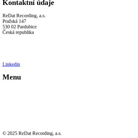
Kontaktní údaje
ReDat Recording, a.s.
Pražská 147
530 02 Pardubice
Česká republika
IČO: 05648114
DIČ: CZ 05648114
+420 773 072 273
Linkedin
Menu
O nás
Záznamové systémy
Novinky
Reference
Kontakty
Etický kodex
Ochrana osobních údajů
© 2025 ReDat Recording, a.s.