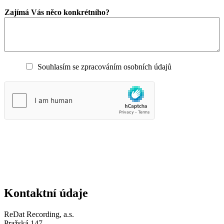
Zajímá Vás něco konkrétního?
S
Souhlasím se zpracováním osobních údajů
o
u
h
l
a
s
í
m
Odeslat formulář
s
e
z
p
r
Kontaktní údaje
a
c
o
ReDat Recording, a.s.
v
Pražská 147