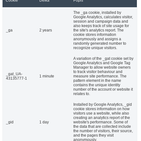
Cookie
Délka
Popis
The _ga cookie, installed by
Google Analytics, calculates visitor,
session and campaign data and
also keeps track of site usage for
_ga
2 years
the site's analytics report. The
cookie stores information
anonymously and assigns a
randomly generated number to
recognize unique visitors.
A variation of the _gat cookie set by
Google Analytics and Google Tag
Manager to allow website owners
to track visitor behaviour and
_gat_UA-
1 minute
measure site performance. The
43135777-1
pattern element in the name
contains the unique identity
number of the account or website it
relates to.
Installed by Google Analytics, _gid
cookie stores information on how
visitors use a website, while also
creating an analytics report of the
_gid
1 day
website's performance. Some of
the data that are collected include
the number of visitors, their source,
and the pages they visit
anonymously.