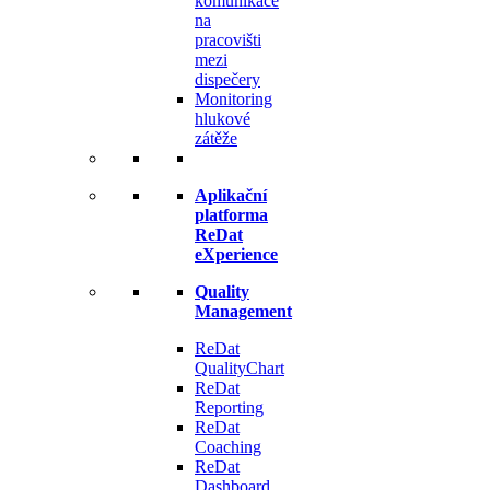
komunikace
na
pracovišti
mezi
dispečery
Monitoring
hlukové
zátěže
Aplikační
platforma
ReDat
eXperience
Quality
Management
ReDat
QualityChart
ReDat
Reporting
ReDat
Coaching
ReDat
Dashboard