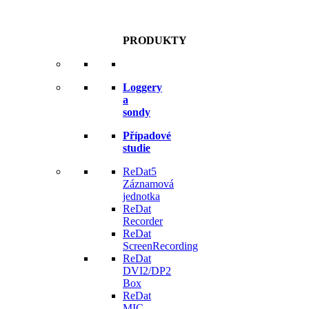
PRODUKTY
Loggery
a
sondy
Případové
studie
ReDat5
Záznamová
jednotka
ReDat
Recorder
ReDat
ScreenRecording
ReDat
DVI2/DP2
Box
ReDat
MIC-