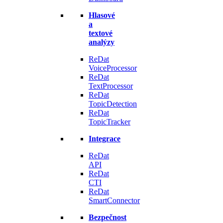
Hlasové
a
textové
analýzy
ReDat
VoiceProcessor
ReDat
TextProcessor
ReDat
TopicDetection
ReDat
TopicTracker
Integrace
ReDat
API
ReDat
CTI
ReDat
SmartConnector
Bezpečnost