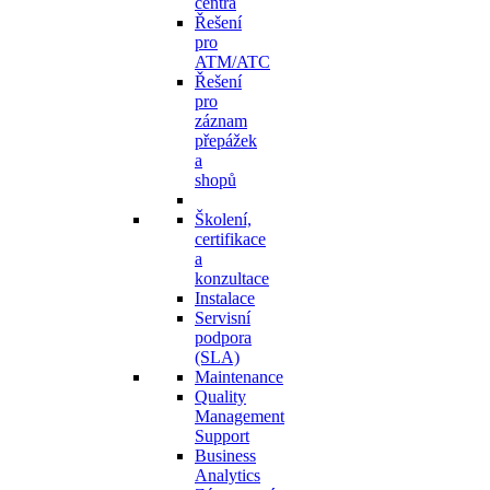
centra
Řešení
pro
ATM/ATC
Řešení
pro
záznam
přepážek
a
shopů
Školení,
certifikace
a
konzultace
Instalace
Servisní
podpora
(SLA)​
Maintenance
Quality
Management
Support
Business
Analytics