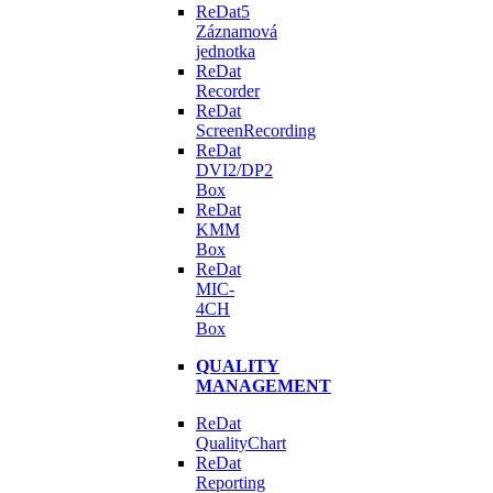
ReDat5
Záznamová
jednotka
ReDat
Recorder
ReDat
ScreenRecording
ReDat
DVI2/DP2
Box
ReDat
KMM
Box​
ReDat
MIC-
4CH
Box
QUALITY
MANAGEMENT
ReDat
QualityChart
ReDat
Reporting