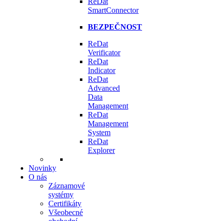
ReDat
SmartConnector
BEZPEČNOST
ReDat
Verificator
ReDat
Indicator
ReDat
Advanced
Data
Management
ReDat
Management
System
ReDat
Explorer
Novinky
O nás
Záznamové
systémy
Certifikáty
Všeobecné