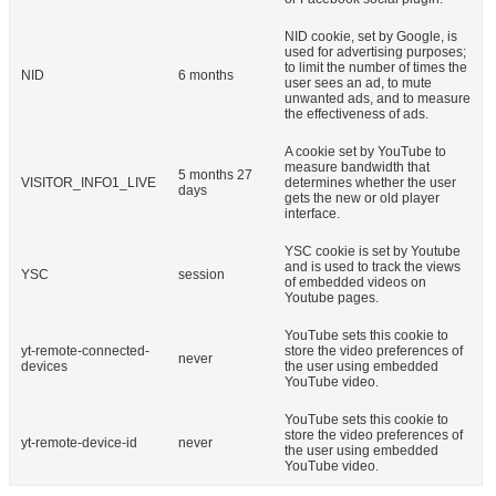
NID cookie, set by Google, is
used for advertising purposes;
to limit the number of times the
NID
6 months
user sees an ad, to mute
unwanted ads, and to measure
the effectiveness of ads.
A cookie set by YouTube to
measure bandwidth that
5 months 27
VISITOR_INFO1_LIVE
determines whether the user
days
gets the new or old player
interface.
YSC cookie is set by Youtube
and is used to track the views
YSC
session
of embedded videos on
Youtube pages.
YouTube sets this cookie to
yt-remote-connected-
store the video preferences of
never
devices
the user using embedded
YouTube video.
YouTube sets this cookie to
store the video preferences of
yt-remote-device-id
never
the user using embedded
YouTube video.