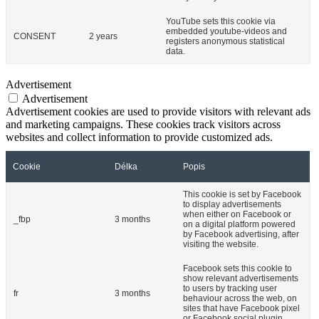
YouTube sets this cookie via
embedded youtube-videos and
CONSENT
2 years
registers anonymous statistical
data.
Advertisement
Advertisement
Advertisement cookies are used to provide visitors with relevant ads
and marketing campaigns. These cookies track visitors across
websites and collect information to provide customized ads.
Cookie
Délka
Popis
This cookie is set by Facebook
to display advertisements
when either on Facebook or
_fbp
3 months
on a digital platform powered
by Facebook advertising, after
visiting the website.
Facebook sets this cookie to
show relevant advertisements
to users by tracking user
fr
3 months
behaviour across the web, on
sites that have Facebook pixel
or Facebook social plugin.