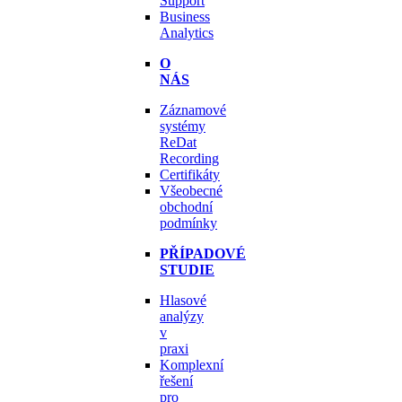
Support
Business
Analytics
O
NÁS
Záznamové
systémy
ReDat
Recording
Certifikáty
Všeobecné
obchodní
podmínky
PŘÍPADOVÉ
STUDIE
Hlasové
analýzy
v
praxi
Komplexní
řešení
pro